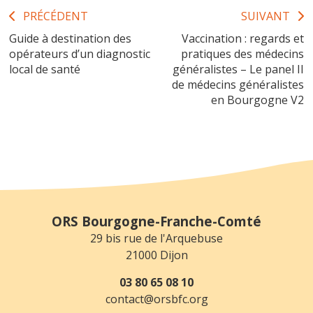
Navigation
PRÉCÉDENT
SUIVANT
Guide à destination des
Vaccination : regards et
de
opérateurs d’un diagnostic
pratiques des médecins
l’article
local de santé
généralistes – Le panel II
de médecins généralistes
en Bourgogne V2
ORS Bourgogne-Franche-Comté
29 bis rue de l'Arquebuse
21000 Dijon
03 80 65 08 10
contact@orsbfc.org