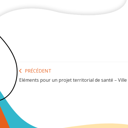
Navigation
PRÉCÉDENT
Eléments pour un projet territorial de santé – Vil
de
l’article