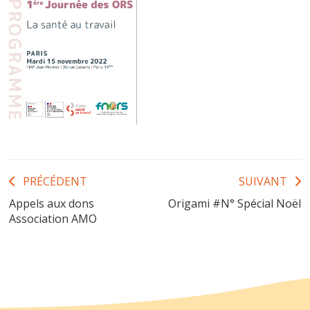
Navigation
PRÉCÉDENT
SUIVANT
Appels aux dons
Origami #N° Spécial Noël
de
Association AMO
l’article